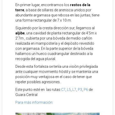
En primer lugar, encontramos los
restos de la
torre
, a base de sillares de arenisca unidos por
abundante argamasa que rebosa en las juntas, tiene
una forma rectangular de 7 x 10 m.
Siguiendo por la cresta dirección sur, llegamos al
aljibe
, una cavidad de planta rectangular de 4’5m x
2’7m , cubierta por una bóveda de medio cañón
realizada en mampostería y el depósito revestido
con argamasa. En la parte superior de la bóveda
hallamos un hueco cuadrangular destinado a la
recogida del agua pluvial.
Desde esta fortaleza se tenía una visión privilegiada
ante cualquier movimiento hòstil y se mantenía una
posición muy ventajosa en el caso de tener que
repeler posibles agresiones.
Este punto esté en las rutas
C7
,
L5
,
L7
,
P3
,
P6
de
Guara Central
Para más información: