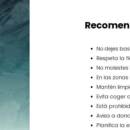
Recomend
No
dejes bas
Respeta la fl
No molestes a
En las zonas 
Mantén limpi
Evita coger a
Está prohibi
Avisa a donde
Planifica la 