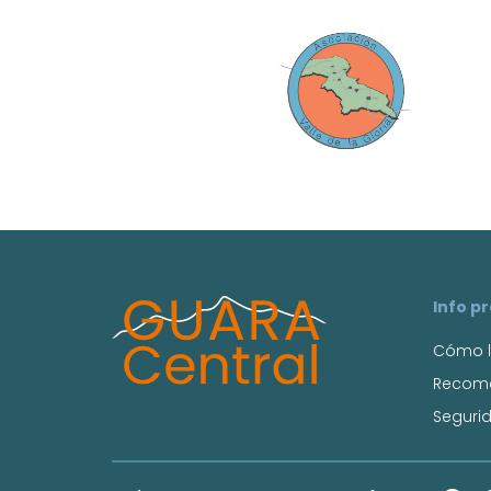
Info p
Cómo l
Recom
Seguri