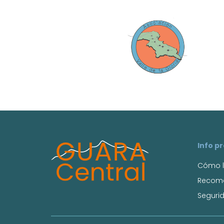
Info p
Cómo l
Recom
Seguri