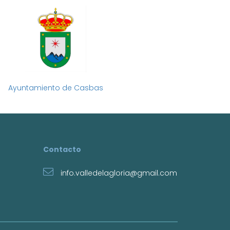
Ayuntamiento de Casbas
Contacto
info.valledelagloria@gmail.com