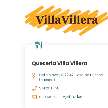
Queseria Villa Villera
Calle Mayor, 0, 22142 Sieso de Huesca
(Huesca)
974 26 01 38
quesodesieso@villavillera.es