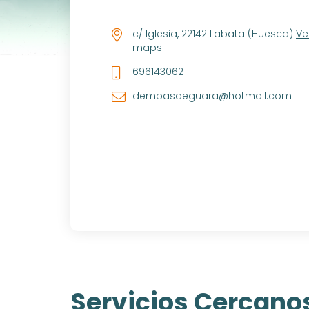
c/ Iglesia, 22142 Labata (Huesca)
Ve
maps
696143062
dembasdeguara@hotmail.com
Servicios Cercano