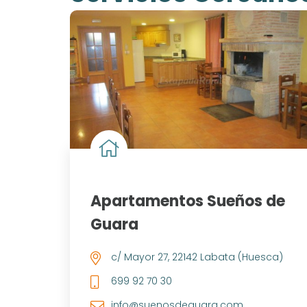
Apartamentos Sueños de
Guara
c/ Mayor 27, 22142 Labata (Huesca)
699 92 70 30
info@suenosdeguara.com