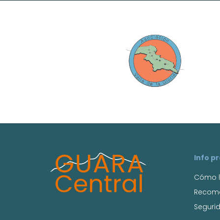
Info p
Cómo l
Recom
Seguri