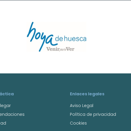
ráctica
Enlaces legales
legar
Aviso Legal
endaciones
Política de privacidad
dad
Cookies