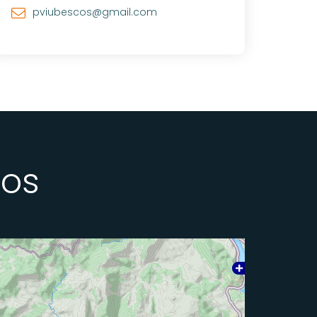
pviubescos@gmail.com
ios