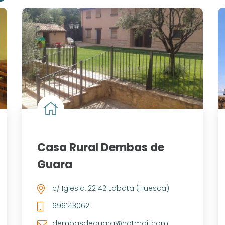
Casa Rural Dembas de
Guara
c/ Iglesia, 22142 Labata (Huesca)
696143062
dembasdeguara@hotmail.com