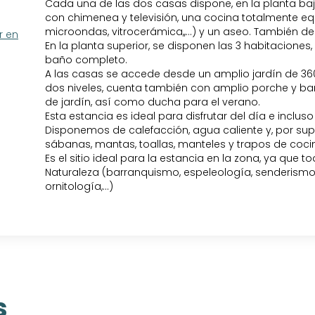
Cada una de las dos casas dispone, en la planta ba
con chimenea y televisión, una cocina totalmente equ
microondas, vitrocerámica,,...) y un aseo. También des
r en
En la planta superior, se disponen las 3 habitaciones
baño completo.
A las casas se accede desde un amplio jardín de 36
dos niveles, cuenta también con amplio porche y b
de jardín, así como ducha para el verano.
Esta estancia es ideal para disfrutar del día e inclus
Disponemos de calefacción, agua caliente y, por sup
sábanas, mantas, toallas, manteles y trapos de cocin
Es el sitio ideal para la estancia en la zona, ya que 
Naturaleza (barranquismo, espeleología, senderismo,
ornitología,...)
s