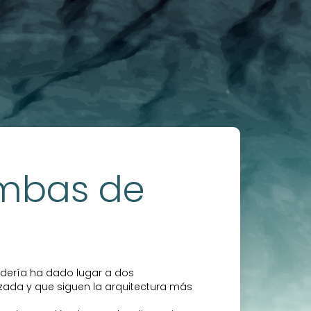
embas de
adería ha dado lugar a dos
da y que siguen la arquitectura más